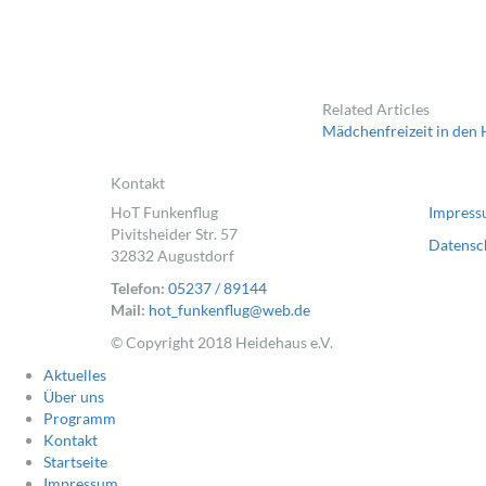
Related Articles
Mädchenfreizeit in den 
Kontakt
⠀
HoT Funkenflug
Impres
Pivitsheider Str. 57
Datensc
32832 Augustdorf
Telefon:
05237 / 89144
Mail:
hot_funkenflug@web.de
© Copyright 2018 Heidehaus e.V.
Aktuelles
Über uns
Programm
Kontakt
Startseite
Impressum