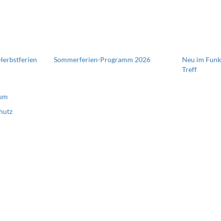
Herbstferien
Sommerferien-Programm 2026
Neu im Funke
Treff
⠀
sum
hutz